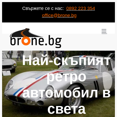
Свържете се с нас:
0892 223 354
office@brone.bg
Най-скъпият
ретро
автомобил в
света