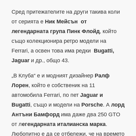
Сред притежателите на други такива коли
от серията е
Ник Мейсън от
легендарната група Пинк Флойд
, който
също колекционира ретро модели на
Ferrari, а освен това има редки
Bugatti,
Jaguar
и др., общо 43.
„В Клуба“ е и модният дизайнер
Ралф
Лорен
, който е собственик на 11
автомобила Ferrari, по пет
Jaguar и
Bugatti
, също и модели на
Porsche
. А
лорд
Антъни Бамфорд
има даже два 250 GTO
от л
егендарната италианска марка
.
Любопитно е да се отбележи, че на времето