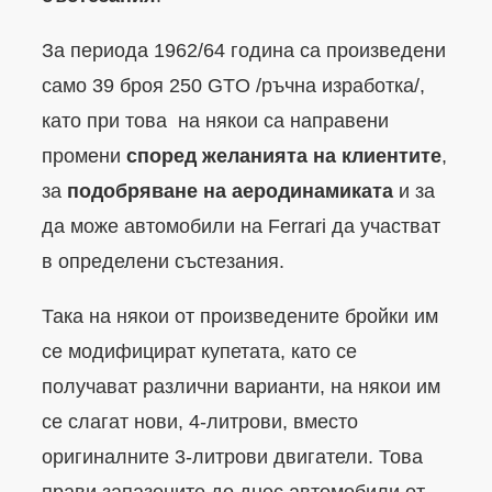
За периода 1962/64 година са произведени
само 39 броя 250 GTO /ръчна изработка/,
като при това на някои са направени
промени
според желанията на клиентите
,
за
подобряване на аеродинамиката
и за
да може автомобили на Ferrari да участват
в определени състезания.
Така на някои от произведените бройки им
се модифицират купетата, като се
получават различни варианти, на някои им
се слагат нови, 4-литрови, вместо
оригиналните 3-литрови двигатели. Това
прави запазените до днес автомобили от