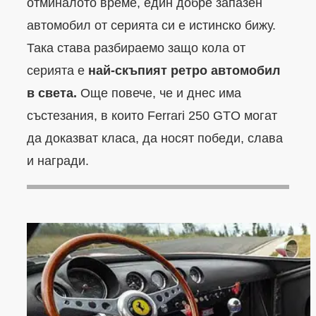
отминалото време, един добре запазен
автомобил от серията си е истинско бижу.
Така става разбираемо защо кола от
серията е
най-скъпият ретро автомобил
в света.
Още повече, че и днес има
състезания, в които Ferrari 250 GTO могат
да доказват класа, да носят победи, слава
и награди.