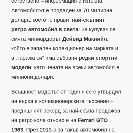
естествено – информация е изтекла.
Автомобилът е продаден за 70 милиона
долара, което го прави
най-скъпият
ретро автомобил в света
! За купувач се
смята милиардерът
Дейвид Макнийл
,
който е запален колекционер на марката и
в „гаража си“ има събрани
редки спортни
модели
, като цената на всеки автомобил е
милиони долари.
Всъщност моделът от години се е утвърдил
на върха в колекционерските търсения –
предишният рекорд за най-скъпа продажба
на ретро кола отново е на
Ferrari GTO
1963
. През 2013-а за такъв автомобил на