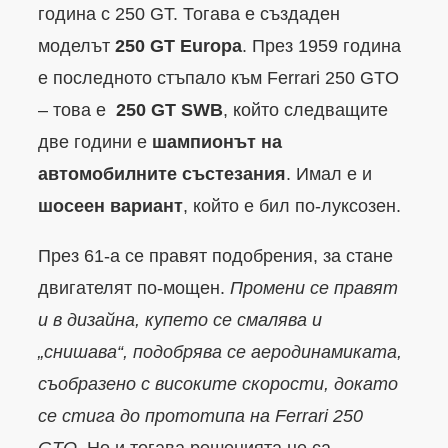
година с 250 GT. Тогава е създаден
моделът
250 GT Europa
. През 1959 година
е последното стъпало към Ferrari 250 GTO
– това е
250 GT SWB
, който следващите
две години е
шампионът на
автомобилните състезания
. Имал е и
шосеен вариант
, който е бил по-луксозен.
През 61-а се правят подобрения, за стане
двигателят по-мощен.
Промени се правят
и в дизайна, купето се смалява и
„снишава“, подобрява се аеродинамиката,
съобразено с високите скорости, докато
се стига до прототипа на Ferrari 250
GTO
. Но и тогава решенията не са