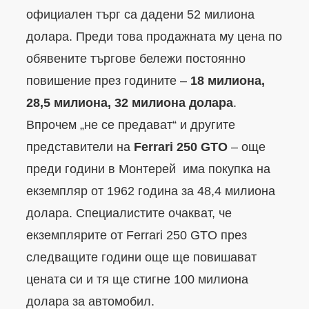
официален търг са дадени 52 милиона
долара. Преди това продажната му цена по
обявените търгове бележи постоянно
повишение през годините –
18 милиона,
28,5 милиона, 32 милиона долара
.
Впрочем „не се предават“ и другите
представители на
Ferrari 250 GTO
– още
преди години в Монтерей има покупка на
екземпляр от 1962 година за 48,4 милиона
долара. Специалистите очакват, че
екземплярите от Ferrari 250 GTO през
следващите години още ще повишават
цената си и тя ще стигне 100 милиона
долара за автомобил.