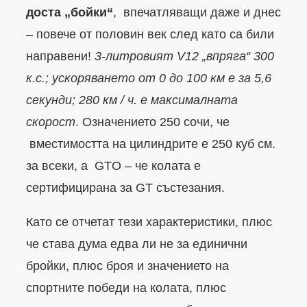
доста „бойки“
, впечатляващи даже и днес
– повече от половин век след като са били
направени!
3-литровият V12 „впряга“ 300
к.с.; ускоряването от 0 до 100 км е за 5,6
секунди; 280 км / ч. е максималната
скорост
. Означението 250 сочи, че
вместимостта на цилиндрите е 250 куб см.
за всеки, а GTO – че колата е
сертифицирана за GT състезания.
Като се отчетат тези характеристики, плюс
че става дума едва ли не за единични
бройки, плюс броя и значението на
спортните победи на колата, плюс