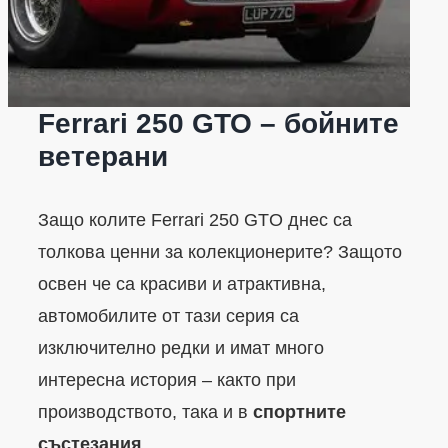
Ferrari 250 GTO – бойните
ветерани
Защо колите Ferrari 250 GTO днес са
толкова ценни за колекционерите? Защото
освен че са красиви и атрактивна,
автомобилите от тази серия са
изключително редки и имат много
интересна история – както при
производството, така и в
спортните
състезания
.