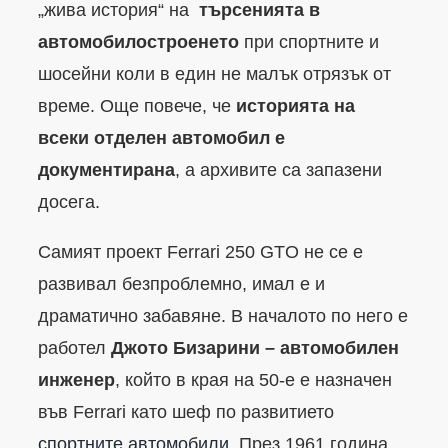
„жива история“ на
търсенията в
автомобилостроенето
при спортните и
шосейни коли в един не малък отрязък от
време. Още повече, че
историята на
всеки отделен автомобил е
документирана
, а архивите са запазени
досега.
Самият проект Ferrari 250 GTO не се е
развивал безпроблемно, имал е и
драматично забавяне. В началото по него е
работел
Джото Бизарини – автомобилен
инженер
, който в края на 50-е е назначен
във Ferrari като шеф по развитието
спортните автомобили
. През 1961 година