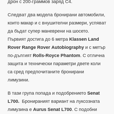
дрон с 200-граммов заряд С4.
Следват два модела бронирани автомобили,
които макар и с внушителни размери, успяват
да бъдат супер маневрени на шосето.
Първият достига до 6 метра
Klassen Land
Rover Range Rover
Autobiography
и с метър
по-дългият
Rolls-Royce Phantom
. С отлична
защита и технически параметри двете коли
са сред предпочитаните бронирани
лимузини.
В тази група попада и подобрението
Senat
L700.
Бронираният вариант на луксозната
лимузина е
Aurus Senat L700
. С подобни