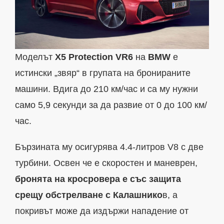
Моделът
X5 Protection VR6
на
BMW
е
истински „звяр“ в групата на бронираните
машини. Вдига до 210 км/час и са му нужни
само 5,9 секунди за да развие от 0 до 100 км/
час.
Бързината му осигурява 4.4-литров V8 с две
турбини. Освен че е скоростен и маневрен,
бронята на кросровера е със защита
срещу обстрелване с Калашнико
в, а
покривът може да издържи нападение от