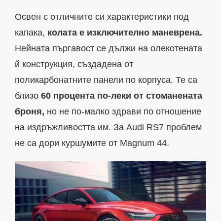
Освен с отличните си характеристики под
капака,
колата е изключително маневрена.
Нейната пъргавост се дължи на олекотената
й конструкция, създадена от
поликарбонатните панели по корпуса. Те са
близо
60 процента по-леки от стоманената
броня,
но не по-малко здрави по отношение
на издръжливостта им. За Audi RS7 проблем
не са дори куршумите от Magnum 44.