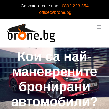
Свържете се с нас:
0892 223 354
office@brone.bg
Кои са най-
маневрените
бронирани
автомобили?