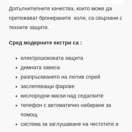
Допълнителните качества, които може да
притежават бронираните коли, са свързани с
техните защити.
Сред модерните екстри са :
електрошоковата защита
димната завеса
разпръскването на лютив спрей
заслепяващи фарове
кислородни маски над седалките
телефон с автоматично набиране за
помощ
система за заглушаване на честотите и