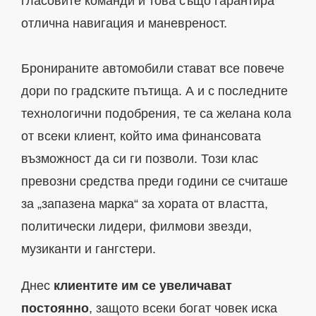
гласовите команди и това също гарантира
отлична навигация и маневреност.
Бронираните автомобили стават все повече
дори по градските пътища. А и с последните
технологични подобрения, те са желана кола
от всеки клиент, който има финансовата
възможност да си ги позволи. Този клас
превозни средства преди години се считаше
за „запазена марка“ за хората от властта,
политически лидери, филмови звезди,
музиканти и гангстери.
Днес
клиентите им се увеличават
постоянно
, защото всеки богат човек иска