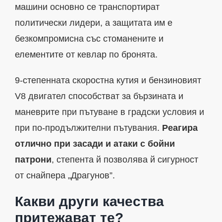
машини основно се транспортират
политически лидери, а защитата им е
безкомпромисна със стоманените и
елементите от кевлар по бронята.
9-степенната скоростна кутия и бензиновият
V8 двигател способстват за бързината и
маневрите при пътуване в градски условия и
при по-продължителни пътувания.
Реагира
отлично при засади и атаки с бойни
патрони
, степента й позволява й сигурност
от снайпера „Драгунов”.
Какви други качества
притежават те?